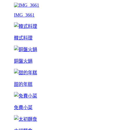
IMG_3661
韓式料理
銅盤火鍋
甜的年糕
免費小菜