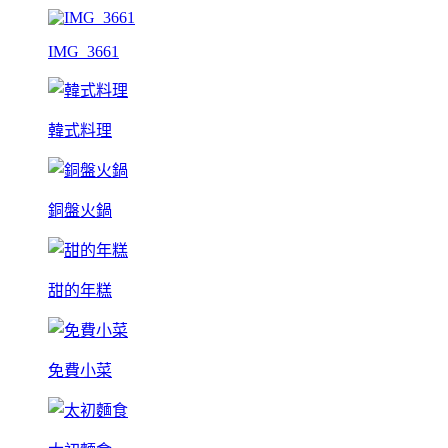
IMG_3661
韓式料理
銅盤火鍋
甜的年糕
免費小菜