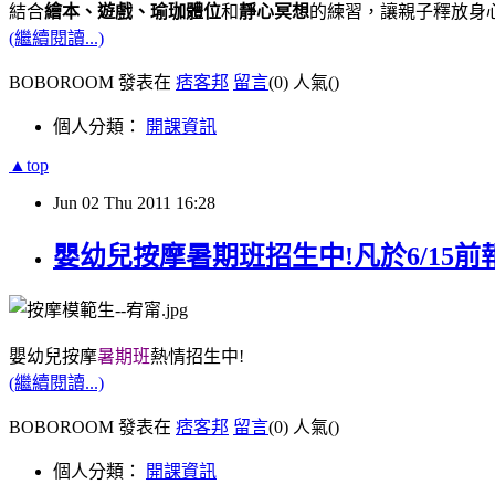
結合
繪本、遊戲、瑜珈體位
和
靜心冥想
的練習，讓親子釋放身
(繼續閱讀...)
BOBOROOM 發表在
痞客邦
留言
(0)
人氣(
)
個人分類：
開課資訊
▲top
Jun
02
Thu
2011
16:28
嬰幼兒按摩暑期班招生中!凡於6/15前
嬰幼兒按摩
暑期班
熱情招生中!
(繼續閱讀...)
BOBOROOM 發表在
痞客邦
留言
(0)
人氣(
)
個人分類：
開課資訊