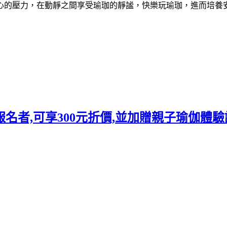
心的壓力，在動靜之間享受瑜珈的靜謐，快樂玩瑜珈，進而培養
報名者,可享300元折價,並加贈親子瑜伽體驗