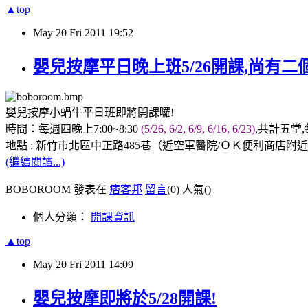
▲top
May
20
Fri
2011
19:52
嬰兒按摩平日晚上班5/26開課,尚有二
嬰兒按摩小蝸牛平日班即將開課囉!
時間：每週四晚上7:00~8:30
(
5/26, 6/2, 6/9, 6/16, 6/23)
,共計五堂,
地點 : 新竹市北區中正路485巷（近空軍醫院/ＯＫ便利商店附
(繼續閱讀...)
BOBOROOM 發表在
痞客邦
留言
(0)
人氣(
)
個人分類：
開課資訊
▲top
May
20
Fri
2011
14:09
嬰兒按摩即將於5/28開課!