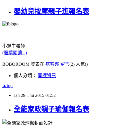
嬰幼兒按摩親子班報名表
小蝸牛老師
(繼續閱讀...)
BOBOROOM 發表在
痞客邦
留言
(2)
人氣(
)
個人分類：
開課資訊
▲top
Jan
29
Thu
2015
01:52
全能家政親子瑜伽報名表