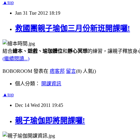
▲top
Jan
31
Tue
2012
18:19
救國團親子瑜伽三月份新班開課囉!
結合
繪本、遊戲、瑜珈體位
和
靜心冥想
的練習，讓親子釋放身
(繼續閱讀...)
BOBOROOM 發表在
痞客邦
留言
(8)
人氣(
)
個人分類：
開課資訊
▲top
Dec
14
Wed
2011
19:45
親子瑜伽即將開課囉!