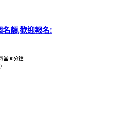
個名額,歡迎報名!
每堂90分鐘
近）