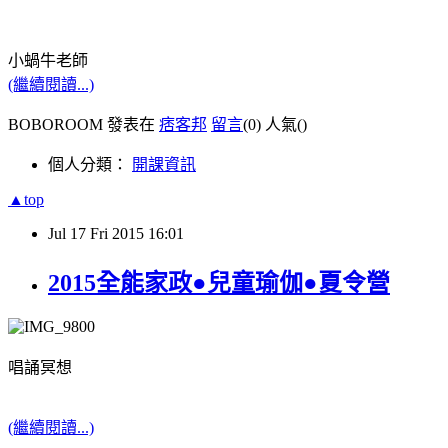
小蝸牛老師
(繼續閱讀...)
BOBOROOM 發表在
痞客邦
留言
(0)
人氣(
)
個人分類：
開課資訊
▲top
Jul
17
Fri
2015
16:01
2015全能家政●兒童瑜伽●夏令營
唱誦冥想
(繼續閱讀...)