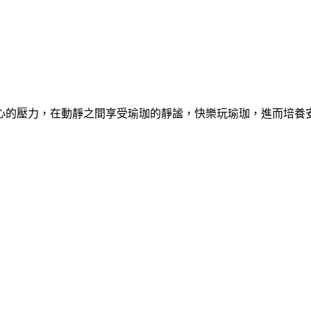
心的壓力，在動靜之間享受瑜珈的靜謐，快樂玩瑜珈，進而培養