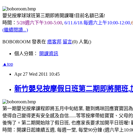
嬰兒按摩球球班第三期即將開課囉!目前名額已滿!
時間：
5/28週六下午3:00-5:00
,
6/11.6/18.每週六上午10:00-12:00,
(繼續閱讀...)
BOBOROOM 發表在
痞客邦
留言
(0)
人氣(
)
個人分類：
開課資訊
▲top
Apr
27
Wed
2011
10:45
新竹嬰兒按摩假日班第二期即將開班,
第一期嬰兒按摩課程即將五月中旬結業, 聽到媽咪回應寶寶因為按摩
使得自己變得更有安全感及自信......等等按摩帶給寶寶、父
後悔了。第二期開始除了假日班, 也應家長要求加開平日班喔!
時間：開課日起連續五週, 每週一堂, 每堂90分鐘 (週六早上10:0