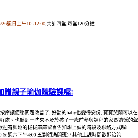
6/26週日上午10:-12:00
,共計四堂,每堂120分鐘
加贈親子瑜伽體驗課喔!
讓便秘問題改善了, 好動的baby也變得安份, 寶寶哭鬧可以在
母的好處。也聽到一些來不及於孩子一歲前參與課程的家長遺憾的聲音
 歡迎有興趣的拔拔麻麻留言告知想上課的時段及聯絡方式喔!
0 & 週六下午4:00 五對額滿開班) / 其他上課時間歡迎洽詢